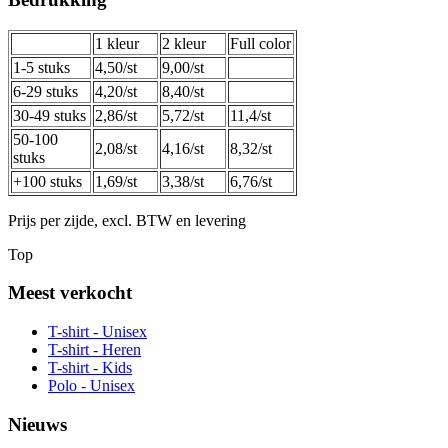
1 kleur
2 kleur
Full color
1-5 stuks
4,50/st
9,00/st
6-29 stuks
4,20/st
8,40/st
30-49 stuks
2,86/st
5,72/st
11,4/st
50-100
2,08/st
4,16/st
8,32/st
stuks
+100 stuks
1,69/st
3,38/st
6,76/st
Prijs per zijde, excl. BTW en levering
Top
Meest verkocht
T-shirt - Unisex
T-shirt - Heren
T-shirt - Kids
Polo - Unisex
Nieuws