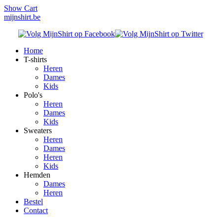
Show Cart
mijnshirt.be
Home
T-shirts
Heren
Dames
Kids
Polo's
Heren
Dames
Kids
Sweaters
Heren
Dames
Heren
Kids
Hemden
Dames
Heren
Bestel
Contact