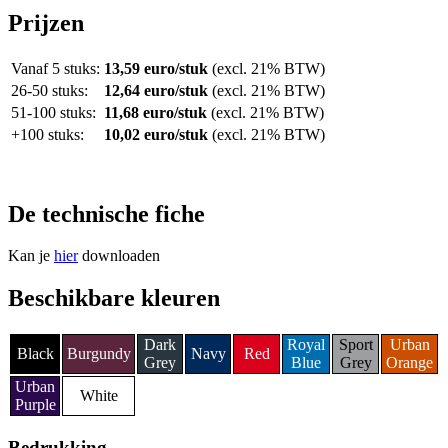
Prijzen
Vanaf 5 stuks:
13,59 euro/stuk
(excl. 21% BTW)
26-50 stuks:
12,64 euro/stuk
(excl. 21% BTW)
51-100 stuks:
11,68 euro/stuk
(excl. 21% BTW)
+100 stuks:
10,02 euro/stuk
(excl. 21% BTW)
De technische fiche
Kan je
hier
downloaden
Beschikbare kleuren
Dark
Royal
Sport
Urban
Black
Burgundy
Navy
Red
Grey
Blue
Grey
Orange
Urban
White
Purple
Bedrukking